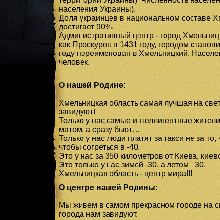
территории Украины). Численность населени
населения Украины).
Доля украинцев в национальном составе Х
достигает 90%.
Административный центр - город Хмельниц
как Проскуров в 1431 году, городом становит
году переименован в Хмельницкий. Населе
человек.
О нашей Родине:
Хмельницкая область самая лучшая на свет
завидуют!
Только у нас самые интеллигентные жители,
матом, а сразу бьют…
Только у нас люди платят за такси не за то, 
чтобы согреться в -40.
Это у нас за 350 километров от Киева, киев
Это только у нас зимой -30, а летом +30.
Хмельницкая область - центр мира!!!
О центре нашей Родины:
Мы живем в самом прекрасном городе на св
города нам завидуют.