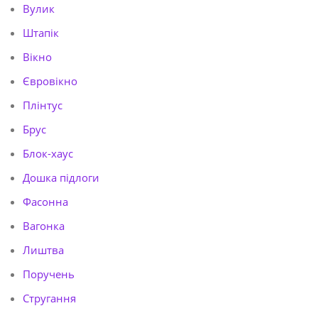
Вулик
Штапік
Вікно
Євровікно
Плінтус
Брус
Блок-хаус
Дошка підлоги
Фасонна
Вагонка
Лиштва
Поручень
Стругання