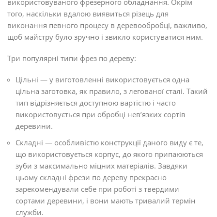
використовуваного фрезерного обладнання. Окрім
того, наскільки вдалою виявиться різець для
виконання певного процесу в деревообробці, важливо,
щоб майстру було зручно і звикло користуватися ним.
Три популярні типи фрез по дереву:
Цільні — у виготовленні використовується одна
цільна заготовка, як правило, з легованої сталі. Такий
тип відрізняється доступною вартістю і часто
використовується при обробці нев’язких сортів
деревини.
Складні — особливістю конструкції даного виду є те,
що використовується корпус, до якого припаюються
зуби з максимально міцних матеріалів. Завдяки
цьому складні фрези по дереву прекрасно
зарекомендували себе при роботі з твердими
сортами деревини, і вони мають тривалий термін
служби.