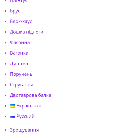
Брус
Блок-хаус
Дошка підлоги
Фасонна
Вагонка
Лиштва
Поручень
Стругання
Двотаврова балка
Українська
Русский
Зрощування