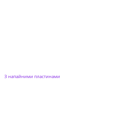
З напайними пластинами