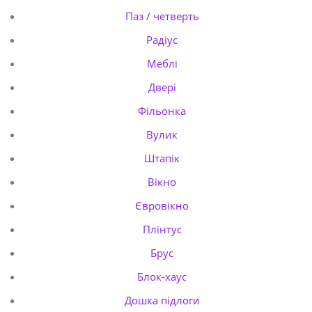
Паз / четверть
Радіус
Меблі
Двері
Фільонка
Вулик
Штапік
Вікно
Євровікно
Плінтус
Брус
Блок-хаус
Дошка підлоги