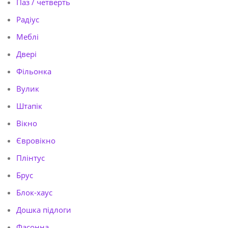
Паз / четверть
Радіус
Меблі
Двері
Фільонка
Вулик
Штапік
Вікно
Євровікно
Плінтус
Брус
Блок-хаус
Дошка підлоги
Фасонна