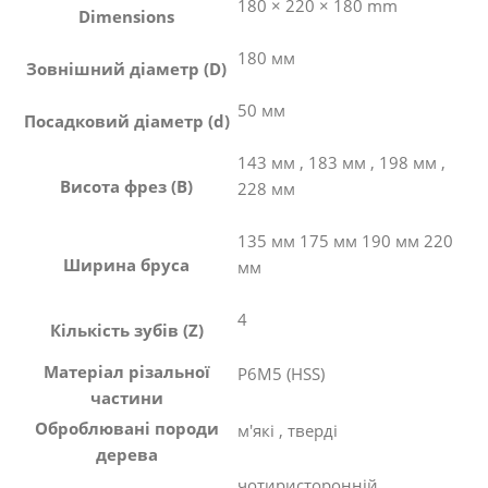
180 × 220 × 180 mm
Dimensions
180 мм
Зовнішний діаметр (D)
50 мм
Посадковий діаметр (d)
143 мм
,
183 мм
,
198 мм
,
Висота фрез (B)
228 мм
135 мм 175 мм 190 мм 220
Ширина бруса
мм
4
Кількість зубів (Z)
Матеріал різальної
Р6М5 (HSS)
частини
Оброблювані породи
м'які
,
тверді
дерева
чотиристоронній