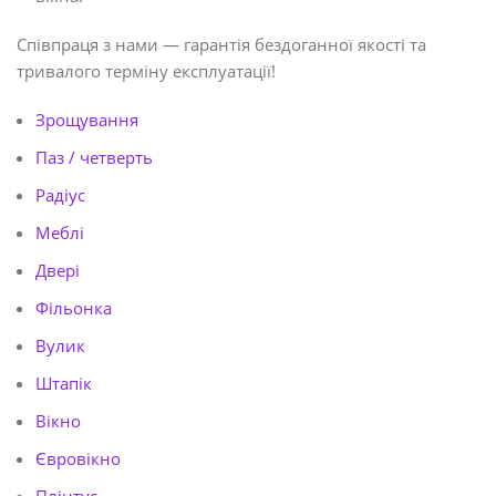
Співпраця з нами — гарантія бездоганної якості та
тривалого терміну експлуатації!
Зрощування
Паз / четверть
Радіус
Меблі
Двері
Фільонка
Вулик
Штапік
Вікно
Євровікно
Плінтус