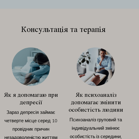
Консультація та терапія
Як я допомагаю при
Як психоаналіз
Як
депресії
допомагає змінити
особистість людини
Зараз депресія займає
С
Психоаналіз груповий та
четверте місце серед 10
вп
індивідуальний змінює
провідних причин
особистість із середини,
незадоволеністю життям